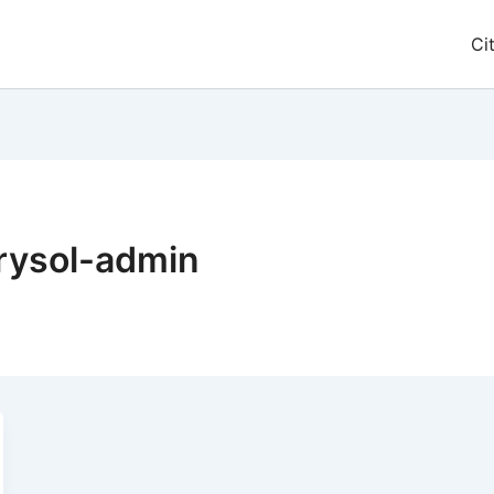
Ci
rysol-admin