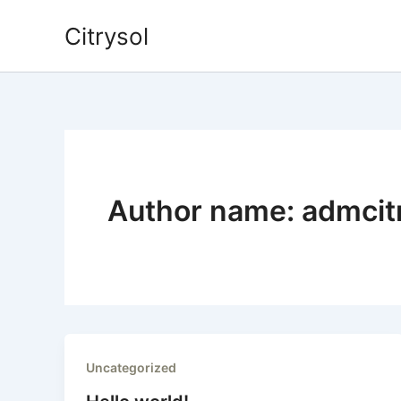
Ir
Citrysol
para
o
conteúdo
Author name: admcit
Uncategorized